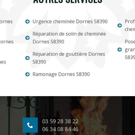
ornes
Urgence cheminée Dornes 58390
Prof
che
Réparation de solin de cheminée
Dornes
Dornes 58390
Pose
gran
Réparation de gouttière Dornes
583
nes
58390
Ramonage Dornes 58390
03 59 28 38 22
06 34 08 84 46