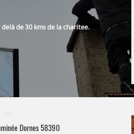
 delà de 30 kms de la charitee.
cheminée Dornes 58390