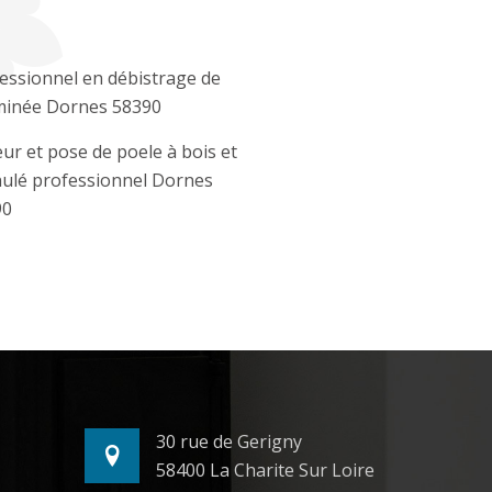
essionnel en débistrage de
minée Dornes 58390
ur et pose de poele à bois et
ulé professionnel Dornes
90
30 rue de Gerigny
58400 La Charite Sur Loire