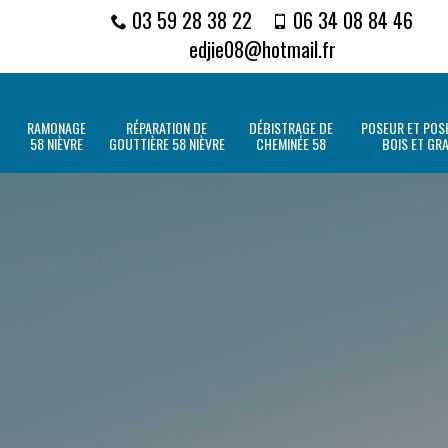
03 59 28 38 22
06 34 08 84 46
edjie08@hotmail.fr
RAMONAGE
RÉPARATION DE
DÉBISTRAGE DE
POSEUR ET POSE
58 NIÈVRE
GOUTTIÈRE 58 NIÈVRE
CHEMINÉE 58
BOIS ET GR