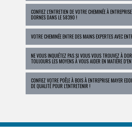
CONFIEZ L’ENTRETIEN DE VOTRE CHEMINÉE À ENTREPRISE
DORNES DANS LE 58390 !
VOTRE CHEMINÉE ENTRE DES MAINS EXPERTES AVEC ENTR
NE VOUS INQUIÉTEZ PAS SI VOUS VOUS TROUVEZ À DO
TOUJOURS LES MOYENS À VOUS AIDER EN MATIÈRE D’EN
CONFIEZ VOTRE POÊLE À BOIS À ENTREPRISE MAYER EDD
DE QUALITÉ POUR L’ENTRETENIR !