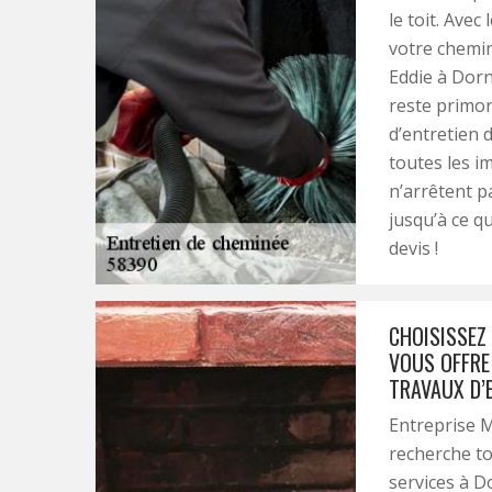
le toit. Avec
votre chemi
Eddie à Dorn
reste primor
d’entretien d
toutes les i
n’arrêtent pa
jusqu’à ce q
devis !
CHOISISSEZ
VOUS OFFRE
TRAVAUX D’E
Entreprise M
recherche to
services à D