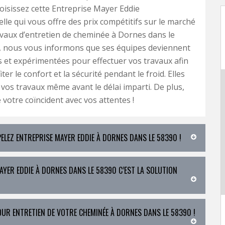
isissez cette Entreprise Mayer Eddie
lle qui vous offre des prix compétitifs sur le marché
vaux d’entretien de cheminée à Dornes dans le
i, nous vous informons que ses équipes deviennent
ts et expérimentées pour effectuer vos travaux afin
ter le confort et la sécurité pendant le froid. Elles
vos travaux même avant le délai imparti. De plus,
e votre coïncident avec vos attentes !
ELEZ ENTREPRISE MAYER EDDIE À DORNES DANS LE 58390 !
YER EDDIE À DORNES DANS LE 58390 C’EST LA SOLUTION
OUR ENTRETIEN DE VOTRE CHEMINÉE À DORNES DANS LE 58390 !