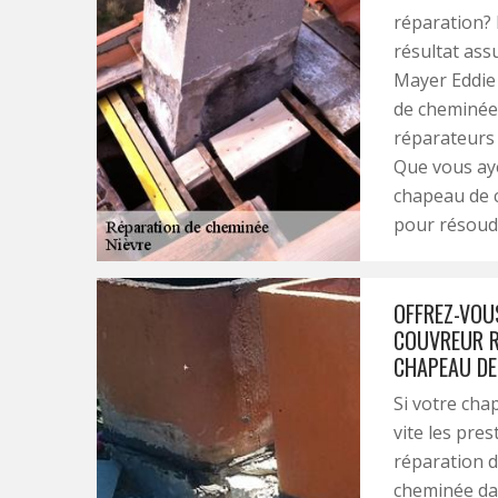
réparation? 
résultat ass
Mayer Eddie 
de cheminées
réparateurs
Que vous aye
chapeau de 
pour résoud
OFFREZ-VOU
COUVREUR R
CHAPEAU DE 
Si votre cha
vite les pre
réparation 
cheminée dan