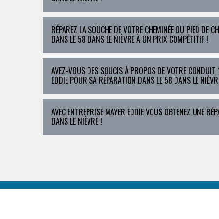
RÉPAREZ LA SOUCHE DE VOTRE CHEMINÉE OU PIED DE CH
DANS LE 58 DANS LE NIÈVRE À UN PRIX COMPÉTITIF !
AVEZ-VOUS DES SOUCIS À PROPOS DE VOTRE CONDUIT ?
EDDIE POUR SA RÉPARATION DANS LE 58 DANS LE NIÈVRE
AVEC ENTREPRISE MAYER EDDIE VOUS OBTENEZ UNE RÉPA
DANS LE NIÈVRE !