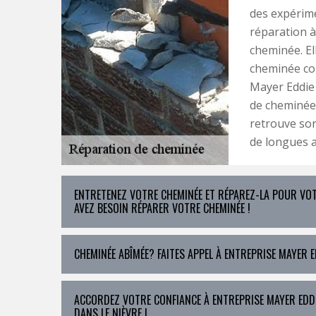
des expérim
réparation à
cheminée. El
cheminée co
Mayer Eddie 
de cheminée 
retrouve son
de longues an
ENTRETENEZ VOTRE CHEMINÉE ET RÉPAREZ-LA POUR VOTR
AVEZ BESOIN RÉPARER VOTRE CHEMINÉE !
CHEMINÉE ABÎMÉE? FAITES APPEL À ENTREPRISE MAYER 
ACCORDEZ VOTRE CONFIANCE À ENTREPRISE MAYER EDDI
DANS LE NIÈVRE !