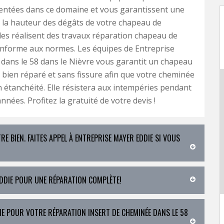
entées dans ce domaine et vous garantissent une
 la hauteur des dégâts de votre chapeau de
les réalisent des travaux réparation chapeau de
nforme aux normes. Les équipes de Entreprise
dans le 58 dans le Nièvre vous garantit un chapeau
bien réparé et sans fissure afin que votre cheminée
 étanchéité. Elle résistera aux intempéries pendant
nées. Profitez la gratuité de votre devis !
E BIEN. FAITES APPEL À ENTREPRISE MAYER EDDIE SI VOUS
EDDIE POUR UNE RÉPARATION COMPLÈTE!
E POUR VOTRE RÉPARATION INSERT DE CHEMINÉE DANS LE 58