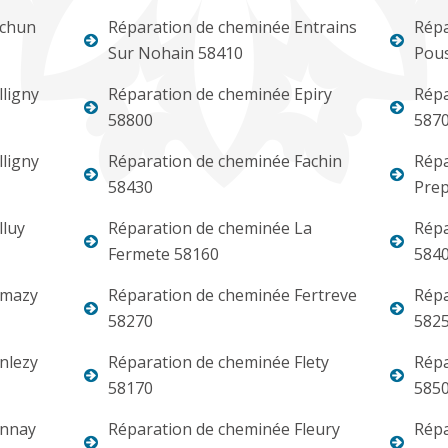
Achun
Réparation de cheminée Entrains
Répa
Sur Nohain 58410
Pou
ligny
Réparation de cheminée Epiry
Répa
58800
587
ligny
Réparation de cheminée Fachin
Répa
58430
Prep
lluy
Réparation de cheminée La
Répa
Fermete 58160
584
Amazy
Réparation de cheminée Fertreve
Répa
58270
582
nlezy
Réparation de cheminée Flety
Répa
58170
585
Annay
Réparation de cheminée Fleury
Répa