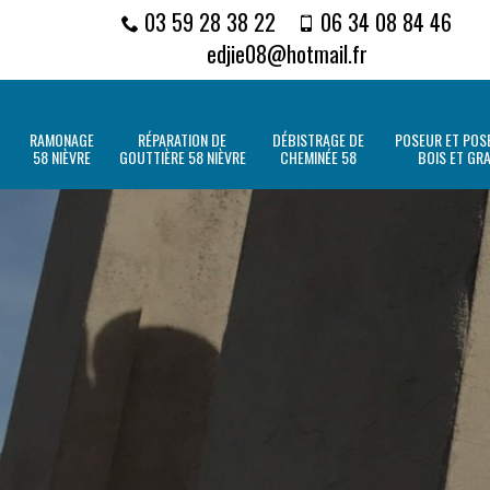
03 59 28 38 22
06 34 08 84 46
edjie08@hotmail.fr
RAMONAGE
RÉPARATION DE
DÉBISTRAGE DE
POSEUR ET POSE
58 NIÈVRE
GOUTTIÈRE 58 NIÈVRE
CHEMINÉE 58
BOIS ET GR