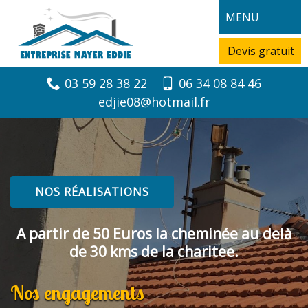
MENU
Devis gratuit
03 59 28 38 22
06 34 08 84 46
edjie08@hotmail.fr
NOS RÉALISATIONS
A partir de 50 Euros la cheminée au delà
de 30 kms de la charitee.
Nos engagements