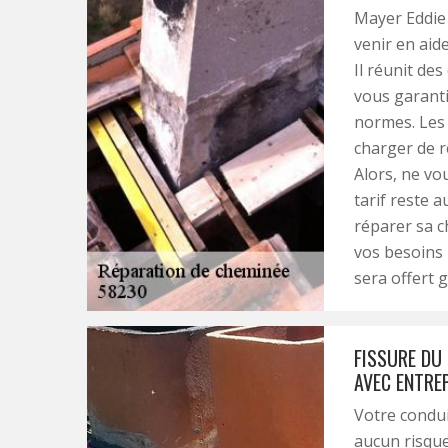
Mayer Eddie 
venir en aid
Il réunit de
vous garanti
normes. Les
charger de r
Alors, ne vo
tarif reste 
réparer sa c
vos besoins 
sera offert 
FISSURE DU 
AVEC ENTREP
Votre condui
aucun risque