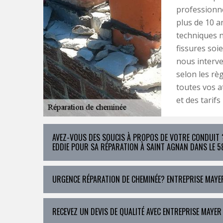
professionne
plus de 10 a
techniques n
fissures soie
nous interve
selon les rè
toutes vos at
et des tarifs
AVEZ-VOUS DES SOUCIS À PROPOS DE VOTRE CONDUIT ?
EDDIE POUR SA RÉPARATION À SAINT AGNAN DANS LE 5
URGENCE RÉPARATION DE CHEMINÉE? ENTREPRISE MAYER
RECEVEZ UN DEVIS DE QUALITÉ AVEC ENTREPRISE MAYER