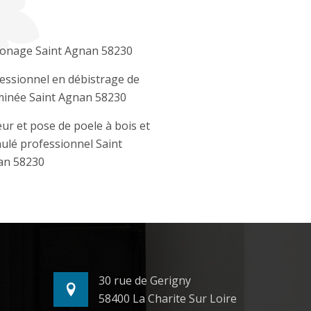
onage Saint Agnan 58230
essionnel en débistrage de
inée Saint Agnan 58230
ur et pose de poele à bois et
ulé professionnel Saint
an 58230
30 rue de Gerigny
58400 La Charite Sur Loire