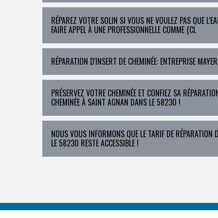
RÉPAREZ VOTRE SOLIN SI VOUS NE VOULEZ PAS QUE L’EA
FAIRE APPEL À UNE PROFESSIONNELLE COMME {CL
RÉPARATION D'INSERT DE CHEMINÉE: ENTREPRISE MAYER
PRÉSERVEZ VOTRE CHEMINÉE ET CONFIEZ SA RÉPARATIO
CHEMINÉE À SAINT AGNAN DANS LE 58230 !
NOUS VOUS INFORMONS QUE LE TARIF DE RÉPARATION D
LE 58230 RESTE ACCESSIBLE !