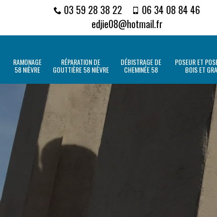
03 59 28 38 22
06 34 08 84 46
edjie08@hotmail.fr
RAMONAGE
RÉPARATION DE
DÉBISTRAGE DE
POSEUR ET POSE
58 NIÈVRE
GOUTTIÈRE 58 NIÈVRE
CHEMINÉE 58
BOIS ET GR