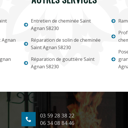
int
Entretien de cheminée Saint
Ram
Agnan 58230
Prof
t Agnan
Réparation de solin de cheminée
chem
Saint Agnan 58230
Pose
Agnan
Réparation de gouttière Saint
gran
Agnan 58230
Agn
03 59 28 38 22
06 34 08 84 46