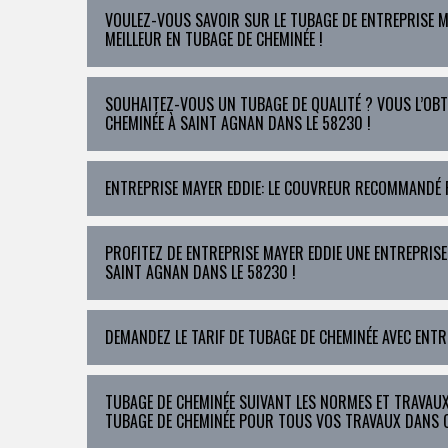
VOULEZ-VOUS SAVOIR SUR LE TUBAGE DE ENTREPRISE MA
MEILLEUR EN TUBAGE DE CHEMINÉE !
SOUHAITEZ-VOUS UN TUBAGE DE QUALITÉ ? VOUS L’OBT
CHEMINÉE À SAINT AGNAN DANS LE 58230 !
ENTREPRISE MAYER EDDIE: LE COUVREUR RECOMMANDÉ P
PROFITEZ DE ENTREPRISE MAYER EDDIE UNE ENTREPRIS
SAINT AGNAN DANS LE 58230 !
DEMANDEZ LE TARIF DE TUBAGE DE CHEMINÉE AVEC ENTR
TUBAGE DE CHEMINÉE SUIVANT LES NORMES ET TRAVAUX
TUBAGE DE CHEMINÉE POUR TOUS VOS TRAVAUX DANS CE