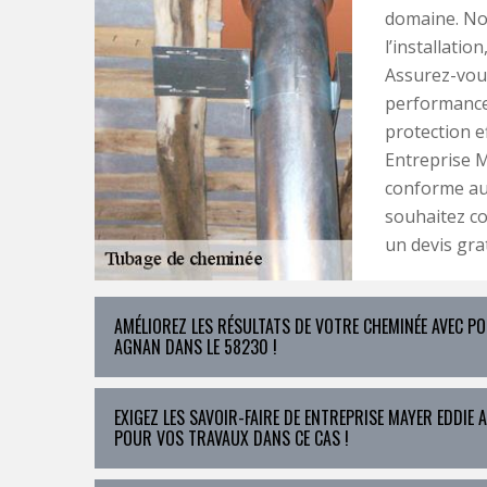
domaine. No
l’installati
Assurez-vou
performance
protection e
Entreprise M
conforme aux
souhaitez co
un devis grat
AMÉLIOREZ LES RÉSULTATS DE VOTRE CHEMINÉE AVEC PO
AGNAN DANS LE 58230 !
EXIGEZ LES SAVOIR-FAIRE DE ENTREPRISE MAYER EDDIE
POUR VOS TRAVAUX DANS CE CAS !