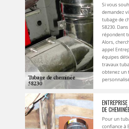
Si vous souh
demandez vit
tubage de ch
58230. Dans 
répondent t
Alors, cherc
appel Entrep
équipes dét
travaux tuba
obtenez un t
personnalisé
ENTREPRISE 
DE CHEMINÉE
Pour un tuba
confiance à E