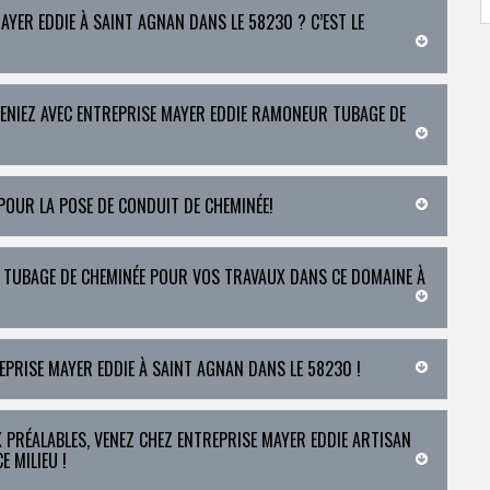
YER EDDIE À SAINT AGNAN DANS LE 58230 ? C’EST LE
ENIEZ AVEC ENTREPRISE MAYER EDDIE RAMONEUR TUBAGE DE
OUR LA POSE DE CONDUIT DE CHEMINÉE!
E TUBAGE DE CHEMINÉE POUR VOS TRAVAUX DANS CE DOMAINE À
EPRISE MAYER EDDIE À SAINT AGNAN DANS LE 58230 !
 PRÉALABLES, VENEZ CHEZ ENTREPRISE MAYER EDDIE ARTISAN
 MILIEU !