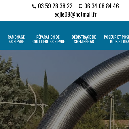
03 59 28 38 22
06 34 08 84 46
edjie08@hotmail.fr
RAMONAGE
RÉPARATION DE
DÉBISTRAGE DE
POSEUR ET POSE
58 NIÈVRE
GOUTTIÈRE 58 NIÈVRE
CHEMINÉE 58
BOIS ET GR