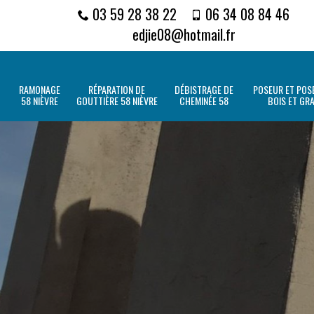
03 59 28 38 22
06 34 08 84 46
edjie08@hotmail.fr
RAMONAGE
RÉPARATION DE
DÉBISTRAGE DE
POSEUR ET POSE
58 NIÈVRE
GOUTTIÈRE 58 NIÈVRE
CHEMINÉE 58
BOIS ET GR