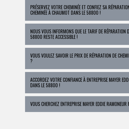
PRÉSERVEZ VOTRE CHEMINÉE ET CONFIEZ SA RÉPARATIO
CHEMINÉE À CHAUMOT DANS LE 58800 !
NOUS VOUS INFORMONS QUE LE TARIF DE RÉPARATION D
58800 RESTE ACCESSIBLE !
VOUS VOULEZ SAVOIR LE PRIX DE RÉPARATION DE CHEM
?
ACCORDEZ VOTRE CONFIANCE À ENTREPRISE MAYER EDD
DANS LE 58800 !
VOUS CHERCHEZ ENTREPRISE MAYER EDDIE RAMONEUR 