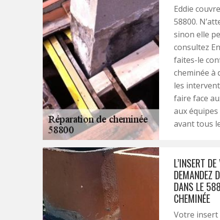
Eddie couvr
58800. N’att
sinon elle pe
consultez En
faites-le co
cheminée à d
les interven
faire face a
aux équipes 
avant tous le
L’INSERT DE
DEMANDEZ D
DANS LE 58
CHEMINÉE
Votre insert