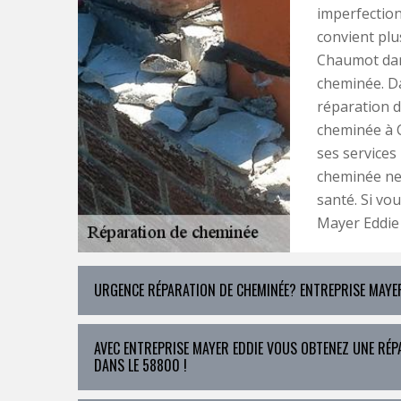
imperfection
convient plu
Chaumot dans
cheminée. Da
réparation d
cheminée à 
ses services
cheminée ne 
santé. Si vo
Mayer Eddie 
URGENCE RÉPARATION DE CHEMINÉE? ENTREPRISE MAYER
AVEC ENTREPRISE MAYER EDDIE VOUS OBTENEZ UNE RÉP
DANS LE 58800 !