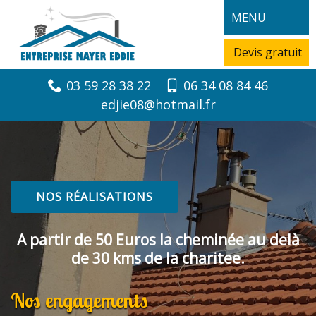
MENU
Devis gratuit
03 59 28 38 22
06 34 08 84 46
edjie08@hotmail.fr
NOS RÉALISATIONS
A partir de 50 Euros la cheminée au delà
de 30 kms de la charitee.
Nos engagements