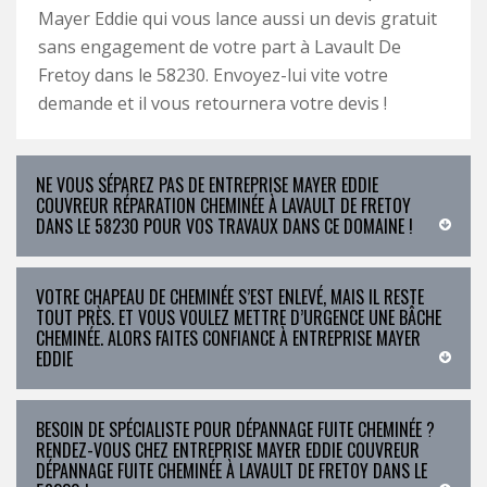
Mayer Eddie qui vous lance aussi un devis gratuit
sans engagement de votre part à Lavault De
Fretoy dans le 58230. Envoyez-lui vite votre
demande et il vous retournera votre devis !
NE VOUS SÉPAREZ PAS DE ENTREPRISE MAYER EDDIE
COUVREUR RÉPARATION CHEMINÉE À LAVAULT DE FRETOY
DANS LE 58230 POUR VOS TRAVAUX DANS CE DOMAINE !
VOTRE CHAPEAU DE CHEMINÉE S’EST ENLEVÉ, MAIS IL RESTE
TOUT PRÈS. ET VOUS VOULEZ METTRE D’URGENCE UNE BÂCHE
CHEMINÉE. ALORS FAITES CONFIANCE À ENTREPRISE MAYER
EDDIE
BESOIN DE SPÉCIALISTE POUR DÉPANNAGE FUITE CHEMINÉE ?
RENDEZ-VOUS CHEZ ENTREPRISE MAYER EDDIE COUVREUR
DÉPANNAGE FUITE CHEMINÉE À LAVAULT DE FRETOY DANS LE