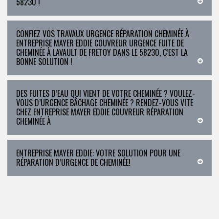
58230 !
CONFIEZ VOS TRAVAUX URGENCE RÉPARATION CHEMINÉE À
ENTREPRISE MAYER EDDIE COUVREUR URGENCE FUITE DE
CHEMINÉE À LAVAULT DE FRETOY DANS LE 58230, C’EST LA
BONNE SOLUTION !
DES FUITES D’EAU QUI VIENT DE VOTRE CHEMINÉE ? VOULEZ-
VOUS D’URGENCE BÂCHAGE CHEMINÉE ? RENDEZ-VOUS VITE
CHEZ ENTREPRISE MAYER EDDIE COUVREUR RÉPARATION
CHEMINÉE À
ENTREPRISE MAYER EDDIE: VOTRE SOLUTION POUR UNE
RÉPARATION D’URGENCE DE CHEMINÉE!