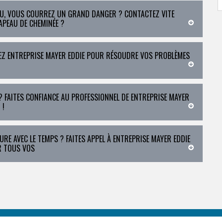
AU, VOUS COURREZ UN GRAND DANGER ? CONTACTEZ VITE
APEAU DE CHEMINÉE ?
EZ ENTREPRISE MAYER EDDIE POUR RÉSOUDRE VOS PROBLÈMES
 FAITES CONFIANCE AU PROFESSIONNEL DE ENTREPRISE MAYER
 !
RE AVEC LE TEMPS ? FAITES APPEL À ENTREPRISE MAYER EDDIE
R TOUS VOS