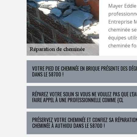
Mayer Eddie
professionne
Entreprise 
cheminée sel
équipes util
cheminée fo
VOTRE PIED DE CHEMINÉE EN BRIQUE PRÉSENTE DES DÉG
DANS LE 58700 !
RÉPAREZ VOTRE SOLIN SI VOUS NE VOULEZ PAS QUE L’EA
FAIRE APPEL À UNE PROFESSIONNELLE COMME {CL
PRÉSERVEZ VOTRE CHEMINÉE ET CONFIEZ SA RÉPARATIO
CHEMINÉE À AUTHIOU DANS LE 58700 !