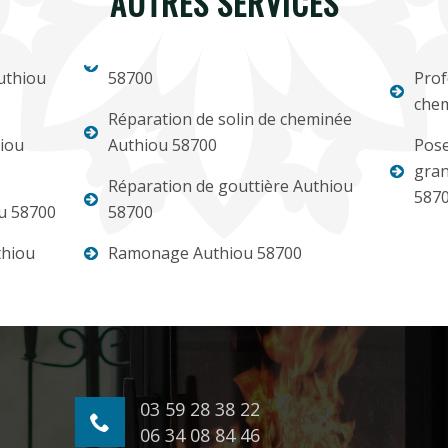
AUTRES SERVICES
uthiou
58700
Prof
chem
Réparation de solin de cheminée
iou
Authiou 58700
Pose
gran
Réparation de gouttière Authiou
587
u 58700
58700
thiou
Ramonage Authiou 58700
03 59 28 38 22
06 34 08 84 46