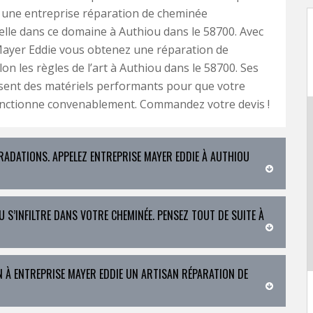
 une entreprise réparation de cheminée
lle dans ce domaine à Authiou dans le 58700. Avec
Mayer Eddie vous obtenez une réparation de
on les règles de l’art à Authiou dans le 58700. Ses
isent des matériels performants pour que votre
nctionne convenablement. Commandez votre devis !
RADATIONS. APPELEZ ENTREPRISE MAYER EDDIE À AUTHIOU
U S’INFILTRE DANS VOTRE CHEMINÉE. PENSEZ TOUT DE SUITE À
N À ENTREPRISE MAYER EDDIE UN ARTISAN RÉPARATION DE