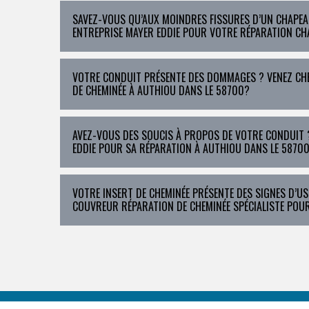
SAVEZ-VOUS QU’AUX MOINDRES FISSURES D’UN CHAPE
ENTREPRISE MAYER EDDIE POUR VOTRE RÉPARATION CH
VOTRE CONDUIT PRÉSENTE DES DOMMAGES ? VENEZ CH
DE CHEMINÉE À AUTHIOU DANS LE 58700?
AVEZ-VOUS DES SOUCIS À PROPOS DE VOTRE CONDUIT ?
EDDIE POUR SA RÉPARATION À AUTHIOU DANS LE 58700
VOTRE INSERT DE CHEMINÉE PRÉSENTE DES SIGNES D’USU
COUVREUR RÉPARATION DE CHEMINÉE SPÉCIALISTE POU