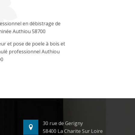
essionnel en débistrage de
inée Authiou 58700
ur et pose de poele à bois et
ulé professionnel Authiou
00
30 rue de Gerigny
58400 La Charite Sur Loire