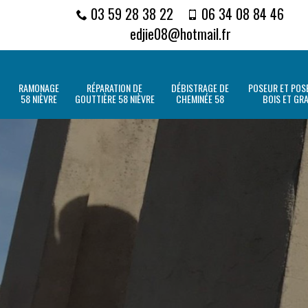
03 59 28 38 22
06 34 08 84 46
edjie08@hotmail.fr
RAMONAGE
RÉPARATION DE
DÉBISTRAGE DE
POSEUR ET POSE
58 NIÈVRE
GOUTTIÈRE 58 NIÈVRE
CHEMINÉE 58
BOIS ET GR