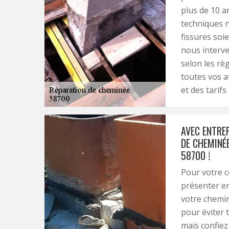
plus de 10 a
techniques n
fissures soie
nous interve
selon les rè
toutes vos at
et des tarifs
AVEC ENTRE
DE CHEMINÉE
58700 !
Pour votre c
présenter e
votre chemi
pour éviter t
mais confiez