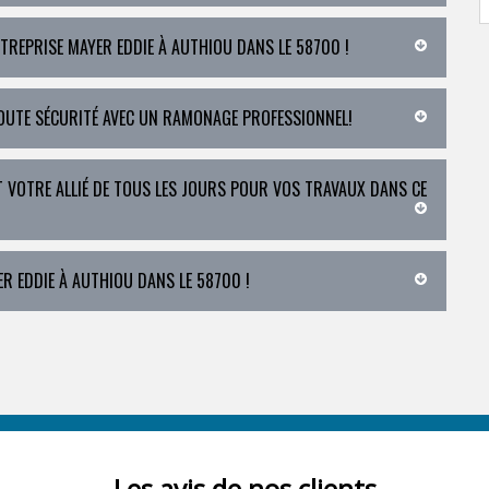
REPRISE MAYER EDDIE À AUTHIOU DANS LE 58700 !
TOUTE SÉCURITÉ AVEC UN RAMONAGE PROFESSIONNEL!
 VOTRE ALLIÉ DE TOUS LES JOURS POUR VOS TRAVAUX DANS CE
R EDDIE À AUTHIOU DANS LE 58700 !
Les avis de nos clients