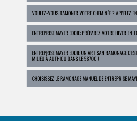
VOULEZ-VOUS RAMONER VOTRE CHEMINÉE ? APPELEZ ENT
ENTREPRISE MAYER EDDIE: PRÉPAREZ VOTRE HIVER EN 
ENTREPRISE MAYER EDDIE UN ARTISAN RAMONAGE C’EST
MILIEU À AUTHIOU DANS LE 58700 !
CHOISISSEZ LE RAMONAGE MANUEL DE ENTREPRISE MAYE