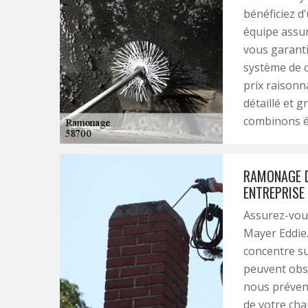
bénéficiez d
équipe assur
vous garanti
système de c
prix raisonn
détaillé et g
combinons éc
RAMONAGE DE
ENTREPRISE 
Assurez-vous
Mayer Eddie
concentre su
peuvent obst
nous préveno
de votre cha