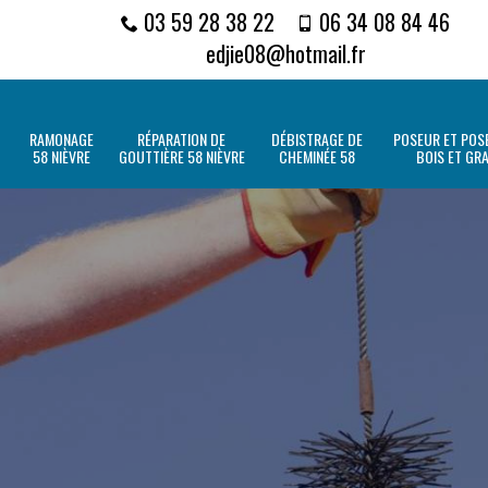
03 59 28 38 22
06 34 08 84 46
edjie08@hotmail.fr
RAMONAGE
RÉPARATION DE
DÉBISTRAGE DE
POSEUR ET POSE
58 NIÈVRE
GOUTTIÈRE 58 NIÈVRE
CHEMINÉE 58
BOIS ET GR