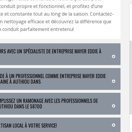
conduit propre et fonctionnel, et profitez d’une
e et constante tout au long de la saison. Contactez-
 nettoyage efficace et découvrez la différence que
n conduit parfaitement entretenu!
S AVEC UN SPÉCIALISTE DE ENTREPRISE MAYER EDDIE À
IDE À UN PROFESSIONNEL COMME ENTREPRISE MAYER EDDIE
AINE À AUTHIOU DANS
MPLISSEZ UN RAMONAGE AVEC LES PROFESSIONNELS DE
UTHIOU DANS LE 58700
RTISAN LOCAL À VOTRE SERVICE!