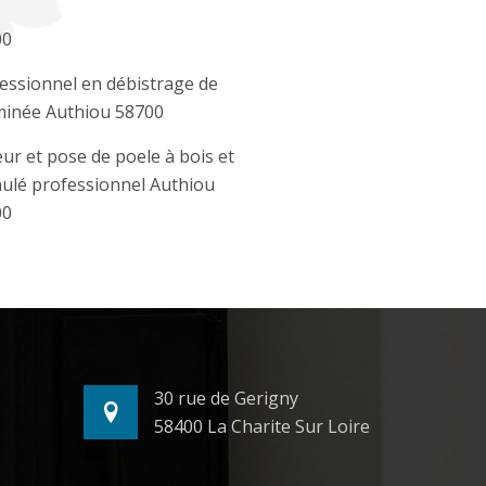
00
essionnel en débistrage de
inée Authiou 58700
ur et pose de poele à bois et
ulé professionnel Authiou
00
30 rue de Gerigny
58400 La Charite Sur Loire