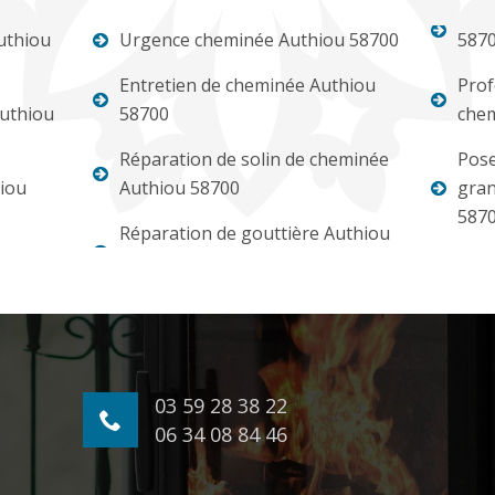
uthiou
Urgence cheminée Authiou 58700
587
Entretien de cheminée Authiou
Prof
uthiou
58700
chem
Réparation de solin de cheminée
Pose
iou
Authiou 58700
gran
587
Réparation de gouttière Authiou
03 59 28 38 22
06 34 08 84 46