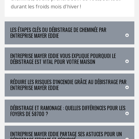
durant les froids mois d'hiver !
LES ÉTAPES CLÉS DU DÉBISTRAGE DE CHEMINÉE PAR
ENTREPRISE MAYER EDDIE
ENTREPRISE MAYER EDDIE VOUS EXPLIQUE POURQUOI LE
DÉBISTRAGE EST VITAL POUR VOTRE MAISON
RÉDUIRE LES RISQUES D'INCENDIE GRÂCE AU DÉBISTRAGE PAR
ENTREPRISE MAYER EDDIE
DÉBISTRAGE ET RAMONAGE : QUELLES DIFFÉRENCES POUR LES
FOYERS DE 58700 ?
ENTREPRISE MAYER EDDIE PARTAGE SES ASTUCES POUR UN