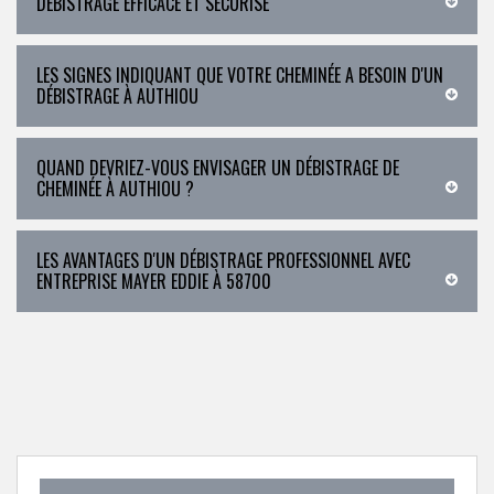
DÉBISTRAGE EFFICACE ET SÉCURISÉ
LES SIGNES INDIQUANT QUE VOTRE CHEMINÉE A BESOIN D'UN
DÉBISTRAGE À AUTHIOU
QUAND DEVRIEZ-VOUS ENVISAGER UN DÉBISTRAGE DE
CHEMINÉE À AUTHIOU ?
LES AVANTAGES D'UN DÉBISTRAGE PROFESSIONNEL AVEC
ENTREPRISE MAYER EDDIE À 58700