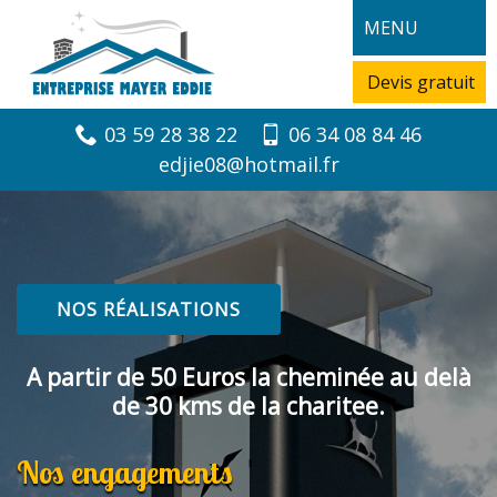
MENU
Devis gratuit
03 59 28 38 22
06 34 08 84 46
edjie08@hotmail.fr
NOS RÉALISATIONS
A partir de 50 Euros la cheminée au delà
de 30 kms de la charitee.
Nos engagements