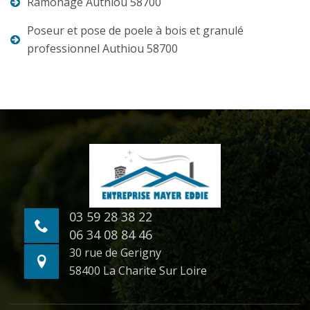
Ramonage Authiou 58700
Poseur et pose de poele à bois et granulé
professionnel Authiou 58700
03 59 28 38 22
06 34 08 84 46
30 rue de Gerigny
58400 La Charite Sur Loire