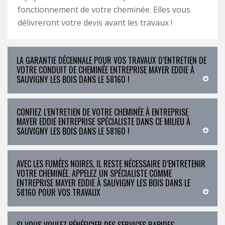
fonctionnement de votre cheminée. Elles vous
délivreront votre devis avant les travaux !
LA GARANTIE DÉCENNALE POUR VOS TRAVAUX D’ENTRETIEN DE
VOTRE CONDUIT DE CHEMINÉE ENTREPRISE MAYER EDDIE À
SAUVIGNY LES BOIS DANS LE 58160 !
CONFIEZ L’ENTRETIEN DE VOTRE CHEMINÉE À ENTREPRISE
MAYER EDDIE ENTREPRISE SPÉCIALISTE DANS CE MILIEU À
SAUVIGNY LES BOIS DANS LE 58160 !
AVEC LES FUMÉES NOIRES, IL RESTE NÉCESSAIRE D’ENTRETENIR
VOTRE CHEMINÉE. APPELEZ UN SPÉCIALISTE COMME
ENTREPRISE MAYER EDDIE À SAUVIGNY LES BOIS DANS LE
58160 POUR VOS TRAVAUX