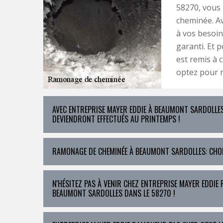
58270, vous
cheminée. Av
à vos besoin
garanti. Et 
est remis à 
optez pour n
AVEC ENTREPRISE MAYER EDDIE À BEAUMONT SARDOLLE
DEVIENDRONT EFFECTUÉS AU PRINTEMPS !
RAMONAGE DE CHEMINÉE À BEAUMONT SARDOLLES: CHOIS
N'HÉSITEZ PAS À VENIR CHEZ ENTREPRISE MAYER EDDI
BEAUMONT SARDOLLES DANS LE 58270 !