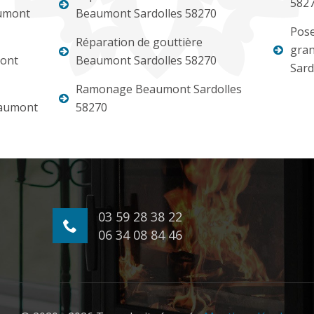
582
umont
Beaumont Sardolles 58270
Pose
Réparation de gouttière
gran
ont
Beaumont Sardolles 58270
Sard
Ramonage Beaumont Sardolles
eaumont
58270
03 59 28 38 22
06 34 08 84 46