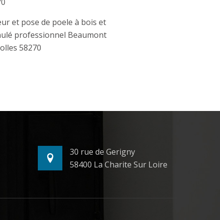
70
ur et pose de poele à bois et
ulé professionnel Beaumont
olles 58270
30 rue de Gerigny
58400 La Charite Sur Loire