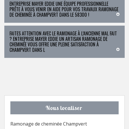
ENTREPRISE MAYER EDDIE UNE ÉQUIPE PROFESSIONNELLE
PRÊTE À VOUS VENIR EN AIDE POUR VOS TRAVAUX RAMONAGE
DE CHEMINÉE À CHAMPVERT DANS LE 58300 !
FAITES ATTENTION AVEC LE RAMONAGE À L’ANCIENNE MAL FAIT
? ENTREPRISE MAYER EDDIE UN ARTISAN RAMONAGE DE
CHEMINÉE VOUS OFFRE UNE PLEINE SATISFACTION À
CHAMPVERT DANS L
Nous localiser
Ramonage de cheminée Champvert