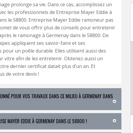
age prolonge sa vie. Dans ce cas, accomplissez un
c les professionnels de Entreprise Mayer Eddie à
ns le 58800. Entreprise Mayer Eddie ramoneur pas
omet de vous offrir plus de conseils pour entretenir
 après le ramonage à Germenay dans le 58800. De
uipes appliquent ses savoir-faire et ses
s pour un poêle durable. Elles utilisent aussi des
r vitre afin de les entretenir. Obtenez aussi un
votre dernier certificat datait plus d’un an. Et
s de votre devis !
IONNÉ POUR VOS TRAVAUX DANS CE MILIEU À GERMENAY DANS
ISE MAYER EDDIE À GERMENAY DANS LE 58800 !