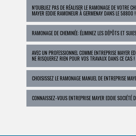
N’OUBLIEZ PAS DE RÉALISER LE RAMONAGE DE VOTRE CH
MAYER EDDIE RAMONEUR À GERMENAY DANS LE 58800 !
RAMONAGE DE CHEMINÉE: ÉLIMINEZ LES DÉPÔTS ET SUIE
AVEC UN PROFESSIONNEL COMME ENTREPRISE MAYER E
NE RISQUEREZ RIEN POUR VOS TRAVAUX DANS CE CAS !
CHOISISSEZ LE RAMONAGE MANUEL DE ENTREPRISE MAYE
CONNAISSEZ-VOUS ENTREPRISE MAYER EDDIE SOCIÉTÉ 