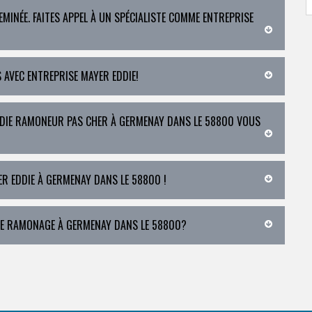
EMINÉE. FAITES APPEL À UN SPÉCIALISTE COMME ENTREPRISE
S AVEC ENTREPRISE MAYER EDDIE!
DDIE RAMONEUR PAS CHER À GERMENAY DANS LE 58800 VOUS
R EDDIE À GERMENAY DANS LE 58800 !
DE RAMONAGE À GERMENAY DANS LE 58800?