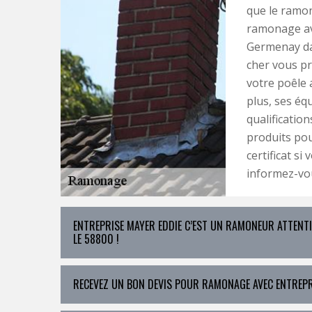
que le ramon
ramonage ave
Germenay da
cher vous pr
votre poêle
plus, ses éq
qualification
produits pou
certificat si 
informez-vou
ENTREPRISE MAYER EDDIE C’EST UN RAMONEUR ATTENT
LE 58800 !
RECEVEZ UN BON DEVIS POUR RAMONAGE AVEC ENTREPR