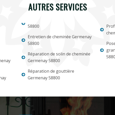
AUTRES SERVICES
58800
Prof
che
Entretien de cheminée Germenay
58800
Pose
gran
Réparation de solin de cheminée
588
menay
Germenay 58800
Réparation de gouttière
nay
Germenay 58800