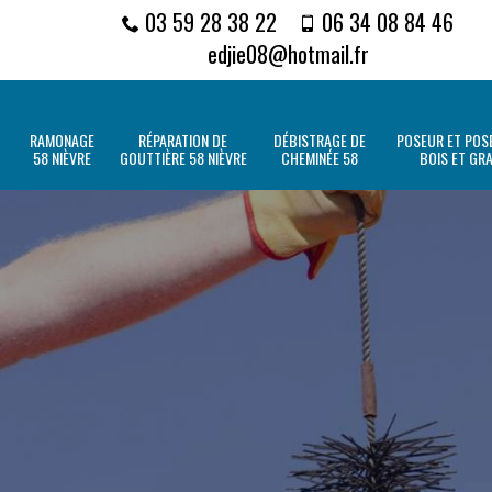
03 59 28 38 22
06 34 08 84 46
edjie08@hotmail.fr
RAMONAGE
RÉPARATION DE
DÉBISTRAGE DE
POSEUR ET POSE
58 NIÈVRE
GOUTTIÈRE 58 NIÈVRE
CHEMINÉE 58
BOIS ET GR