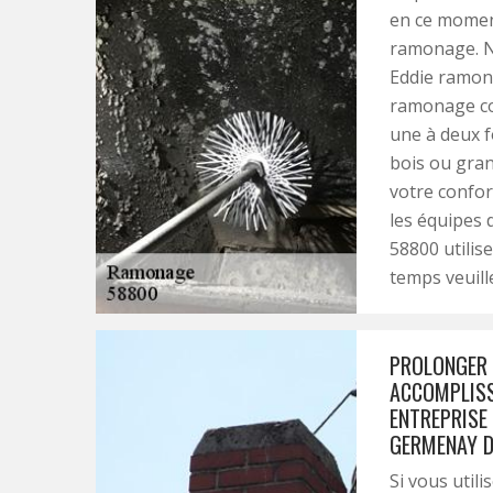
en ce momen
ramonage. N
Eddie ramone
ramonage con
une à deux f
bois ou gran
votre confort
les équipes 
58800 utilis
temps veuill
PROLONGER 
ACCOMPLISS
ENTREPRISE
GERMENAY D
Si vous util