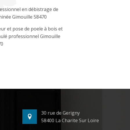
essionnel en débistrage de
inée Gimouille 58470
ur et pose de poele à bois et
ulé professionnel Gimouille
70
30 rue de Gerigny
58400 La Charite Sur Loire