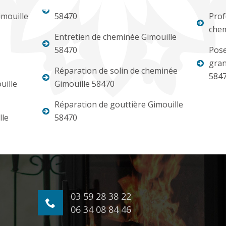
mouille
58470
Prof
chem
Entretien de cheminée Gimouille
58470
Pose
gran
Réparation de solin de cheminée
584
uille
Gimouille 58470
Réparation de gouttière Gimouille
lle
58470
03 59 28 38 22
06 34 08 84 46