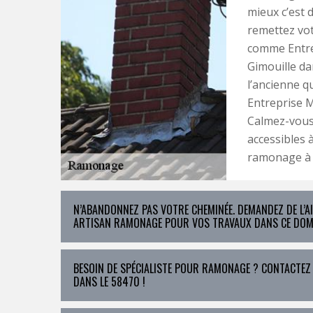
mieux c’est 
remettez vot
comme Entre
Gimouille da
l’ancienne q
Entreprise M
Calmez-vous 
accessibles 
ramonage à la
N’ABANDONNEZ PAS VOTRE CHEMINÉE. DEMANDEZ DE L’A
ARTISAN RAMONAGE POUR VOS TRAVAUX DANS CE DOMA
BESOIN DE SPÉCIALISTE POUR RAMONAGE ? CONTACTEZ
DANS LE 58470 !