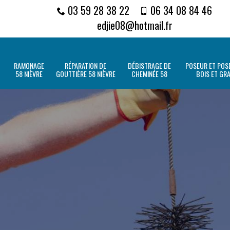
03 59 28 38 22
06 34 08 84 46
edjie08@hotmail.fr
RAMONAGE
RÉPARATION DE
DÉBISTRAGE DE
POSEUR ET POSE
58 NIÈVRE
GOUTTIÈRE 58 NIÈVRE
CHEMINÉE 58
BOIS ET GR