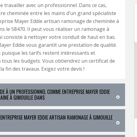
de travailler avec un professionnel. Dans ce cas,
re cheminée entre les mains d’un grand spécialiste
prise Mayer Eddie artisan ramonage de cheminée à
ns le 58470. Il peut vous réaliser un ramonage à
ui consiste à nettoyer votre conduit de haut en bas.
ayer Eddie vous garantit une prestation de qualité.
puisque les tarifs restent intéressants et
à tous les budgets. Vous obtiendrez un certificat de
 fin des travaux. Exigez votre devis !
IDE À UN PROFESSIONNEL COMME ENTREPRISE MAYER EDDIE
INE À GIMOUILLE DANS
 ENTREPRISE MAYER EDDIE ARTISAN RAMONAGE À GIMOUILLE