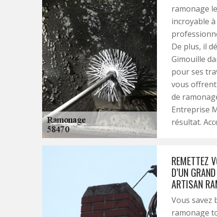
ramonage le 
incroyable à
professionne
De plus, il d
Gimouille da
pour ses tra
vous offrent
de ramonage 
Entreprise M
résultat. Acc
REMETTEZ V
D’UN GRAND
ARTISAN RA
Vous savez b
ramonage tou