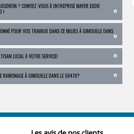
 GOUDRON ? CONFIEZ-VOUS À ENTREPRISE MAYER EDDIE
0 !
IONNÉ POUR VOS TRAVAUX DANS CE MILIEU À GIMOUILLE DANS
RTISAN LOCAL À VOTRE SERVICE!
DE RAMONAGE À GIMOUILLE DANS LE 58470?
Les avis de nos clients