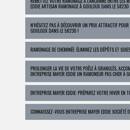
REMETTEZ VOTRE RAMONAGE À L’ANCIENNE ENTRE LES 
EDDIE ARTISAN RAMONAGE À GOULOUX DANS LE 58230 
N’HÉSITEZ PAS À DÉCOUVRIR UN PRIX ATTRACTIF POUR
GOULOUX DANS LE 58230 !
RAMONAGE DE CHEMINÉE: ÉLIMINEZ LES DÉPÔTS ET SUIE
PROLONGER LA VIE DE VOTRE POÊLE À GRANULÉS, ACCO
ENTREPRISE MAYER EDDIE UN RAMONEUR PAS CHER À 
ENTREPRISE MAYER EDDIE: PRÉPAREZ VOTRE HIVER EN 
CONNAISSEZ-VOUS ENTREPRISE MAYER EDDIE SOCIÉTÉ 