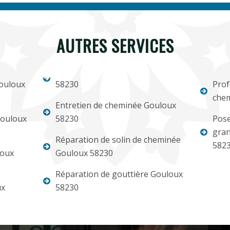
AUTRES SERVICES
ouloux
58230
Prof
chem
Entretien de cheminée Gouloux
Gouloux
58230
Pose
gran
Réparation de solin de cheminée
582
loux
Gouloux 58230
Réparation de gouttière Gouloux
ux
58230