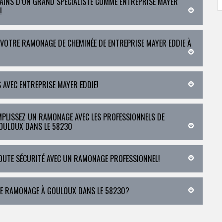
MAINS D’UN GRAND SPÉCIALISTE COMME ENTREPRISE MAYER
!
 VOTRE RAMONAGE DE CHEMINÉE DE ENTREPRISE MAYER EDDIE À
S AVEC ENTREPRISE MAYER EDDIE!
MPLISSEZ UN RAMONAGE AVEC LES PROFESSIONNELS DE
GOULOUX DANS LE 58230
TOUTE SÉCURITÉ AVEC UN RAMONAGE PROFESSIONNEL!
DE RAMONAGE À GOULOUX DANS LE 58230?