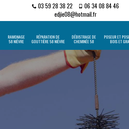
03 59 28 38 22
06 34 08 84 46
edjie08@hotmail.fr
RAMONAGE
RÉPARATION DE
DÉBISTRAGE DE
POSEUR ET POSE
58 NIÈVRE
GOUTTIÈRE 58 NIÈVRE
CHEMINÉE 58
BOIS ET GR