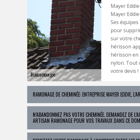
Mayer Eddie 
Mayer Eddie
Ses équipes 
pour supprim
sur votre ch
hérisson app
hérisson en 
nylon. Tout 
votre devis !
RAMONAGE DE CHEMINÉE: ENTREPRISE MAYER EDDIE, L’A
N’ABANDONNEZ PAS VOTRE CHEMINÉE. DEMANDEZ DE L’A
ARTISAN RAMONAGE POUR VOS TRAVAUX DANS CE DOM