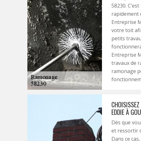
58230. C’est
rapidement e
Entreprise 
votre toit af
petits trava
fonctionnera
Entreprise M
travaux de r
ramonage pou
fonctionnem
CHOISISSEZ
EDDIE À GOU
Dès que vou
et ressortir
Dans ce cas,