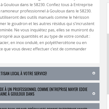
à Gouloux dans le 58230. Confiez tous à Entreprise
 ramoneur professionnel à Gouloux dans le 58230.
utiliseront des outils manuels comme le hérisson
er le goudron et les autres résidus qui s’incrustent
eminée. Ne vous inquiétez pas, elles se muniront du
roprié aux quantités et au type de votre conduit :
acier, en inox ondulé, en polyéthercétone ou en
ce que vous devez effectuer c’est de commander
RTISAN LOCAL À VOTRE SERVICE!
IDE À UN PROFESSIONNEL COMME ENTREPRISE MAYER EDDIE
AINE À GOULOUX DANS