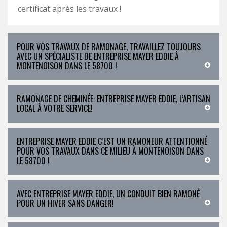
certificat après les travaux !
POUR VOS TRAVAUX DE RAMONAGE, TRAVAILLEZ TOUJOURS
AVEC UN SPÉCIALISTE DE ENTREPRISE MAYER EDDIE À
MONTENOISON DANS LE 58700 !
RAMONAGE DE CHEMINÉE: ENTREPRISE MAYER EDDIE, L’ARTISAN
LOCAL À VOTRE SERVICE!
ENTREPRISE MAYER EDDIE C’EST UN RAMONEUR ATTENTIONNÉ
POUR VOS TRAVAUX DANS CE MILIEU À MONTENOISON DANS
LE 58700 !
AVEC ENTREPRISE MAYER EDDIE, UN CONDUIT BIEN RAMONÉ
POUR UN HIVER SANS DANGER!