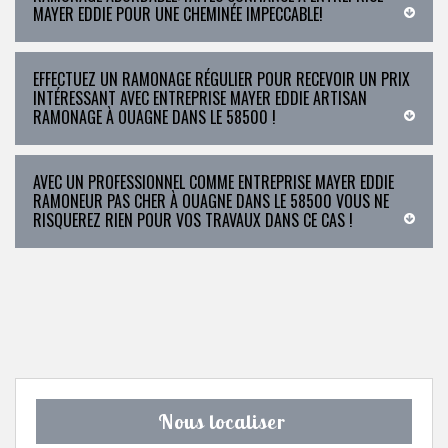
MAYER EDDIE POUR UNE CHEMINÉE IMPECCABLE!
EFFECTUEZ UN RAMONAGE RÉGULIER POUR RECEVOIR UN PRIX
INTÉRESSANT AVEC ENTREPRISE MAYER EDDIE ARTISAN
RAMONAGE À OUAGNE DANS LE 58500 !
AVEC UN PROFESSIONNEL COMME ENTREPRISE MAYER EDDIE
RAMONEUR PAS CHER À OUAGNE DANS LE 58500 VOUS NE
RISQUEREZ RIEN POUR VOS TRAVAUX DANS CE CAS !
Nous localiser