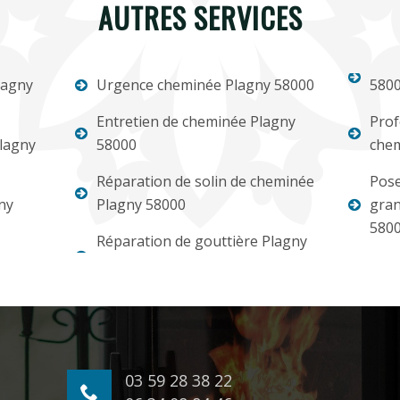
AUTRES SERVICES
lagny
Urgence cheminée Plagny 58000
580
Entretien de cheminée Plagny
Prof
lagny
58000
chem
Réparation de solin de cheminée
Pose
ny
Plagny 58000
gran
580
Réparation de gouttière Plagny
03 59 28 38 22