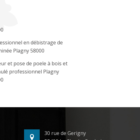
00
essionnel en débistrage de
inée Plagny 58000
ur et pose de poele à bois et
ulé professionnel Plagny
00
30 rue de Gerigny