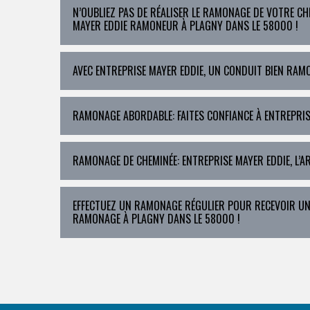
N’OUBLIEZ PAS DE RÉALISER LE RAMONAGE DE VOTRE CH
MAYER EDDIE RAMONEUR À PLAGNY DANS LE 58000 !
AVEC ENTREPRISE MAYER EDDIE, UN CONDUIT BIEN RAM
RAMONAGE ABORDABLE: FAITES CONFIANCE À ENTREPRIS
RAMONAGE DE CHEMINÉE: ENTREPRISE MAYER EDDIE, L’A
EFFECTUEZ UN RAMONAGE RÉGULIER POUR RECEVOIR UN
RAMONAGE À PLAGNY DANS LE 58000 !