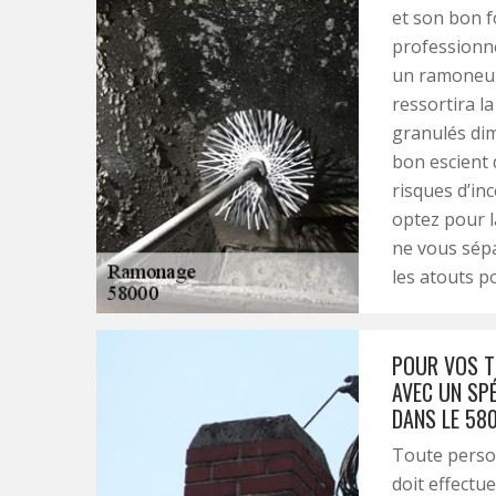
et son bon f
professionne
un ramoneur 
ressortira l
granulés dimi
bon escient 
risques d’in
optez pour l
ne vous sépa
les atouts po
POUR VOS T
AVEC UN SPÉ
DANS LE 580
Toute person
doit effectu