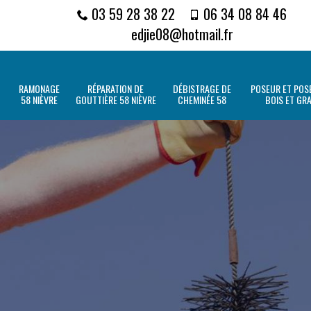
03 59 28 38 22
06 34 08 84 46
edjie08@hotmail.fr
RAMONAGE
RÉPARATION DE
DÉBISTRAGE DE
POSEUR ET POSE
58 NIÈVRE
GOUTTIÈRE 58 NIÈVRE
CHEMINÉE 58
BOIS ET GR