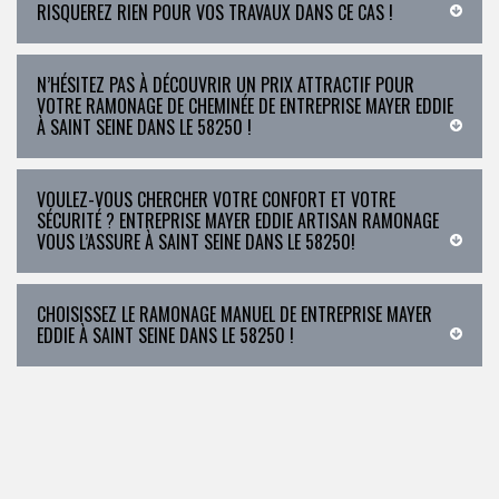
RISQUEREZ RIEN POUR VOS TRAVAUX DANS CE CAS !
N’HÉSITEZ PAS À DÉCOUVRIR UN PRIX ATTRACTIF POUR
VOTRE RAMONAGE DE CHEMINÉE DE ENTREPRISE MAYER EDDIE
À SAINT SEINE DANS LE 58250 !
VOULEZ-VOUS CHERCHER VOTRE CONFORT ET VOTRE
SÉCURITÉ ? ENTREPRISE MAYER EDDIE ARTISAN RAMONAGE
VOUS L’ASSURE À SAINT SEINE DANS LE 58250!
CHOISISSEZ LE RAMONAGE MANUEL DE ENTREPRISE MAYER
EDDIE À SAINT SEINE DANS LE 58250 !