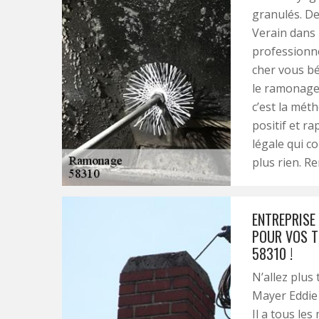
granulés. De
Verain dans 
professionn
cher vous bé
le ramonage 
c’est la mét
positif et r
légale qui c
plus rien. R
ENTREPRISE
POUR VOS T
58310 !
N’allez plus 
Mayer Eddie 
Il a tous le