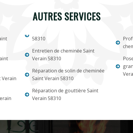
AUTRES SERVICES
int
58310
Prof
chem
Entretien de cheminée Saint
aint
Verain 58310
Pose
gran
Réparation de solin de cheminée
Vera
 Verain
Saint Verain 58310
Réparation de gouttière Saint
erain
Verain 58310