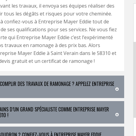
ant les travaux, il envoya ses équipes réaliser des
ir tous les dégâts et risques pour votre cheminée.
 à confiez-vous à Entreprise Mayer Eddie tout de
e de ses qualifications pour ses services. Ne vous fiez
rte qui Entreprise Mayer Eddie c’est l’expérimenté
s travaux en ramonage à des prix bas. Alors
eprise Mayer Eddie à Saint Verain dans le 58310 et
evis gratuit et un certificat de ramonage !
ACCOMPLIR DES TRAVAUX DE RAMONAGE ? APPELEZ ENTREPRISE
MAINS D’UN GRAND SPÉCIALISTE COMME ENTREPRISE MAYER
10 !
 GOUDRON ? CONFIEZ-VOUS À ENTREPRISE MAYER EDDIE