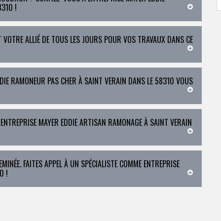
310 !
 VOTRE ALLIÉ DE TOUS LES JOURS POUR VOS TRAVAUX DANS CE
DIE RAMONEUR PAS CHER À SAINT VERAIN DANS LE 58310 VOUS
 ENTREPRISE MAYER EDDIE ARTISAN RAMONAGE À SAINT VERAIN
EMINÉE. FAITES APPEL À UN SPÉCIALISTE COMME ENTREPRISE
0 !