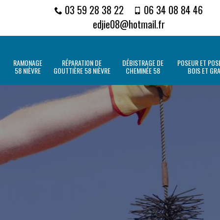
03 59 28 38 22
06 34 08 84 46
edjie08@hotmail.fr
RAMONAGE
RÉPARATION DE
DÉBISTRAGE DE
POSEUR ET POSE
58 NIÈVRE
GOUTTIÈRE 58 NIÈVRE
CHEMINÉE 58
BOIS ET GR