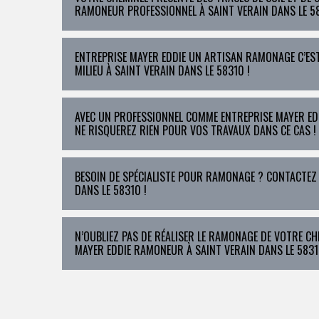
RAMONEUR PROFESSIONNEL À SAINT VERAIN DANS LE 58
ENTREPRISE MAYER EDDIE UN ARTISAN RAMONAGE C’EST
MILIEU À SAINT VERAIN DANS LE 58310 !
AVEC UN PROFESSIONNEL COMME ENTREPRISE MAYER ED
NE RISQUEREZ RIEN POUR VOS TRAVAUX DANS CE CAS !
BESOIN DE SPÉCIALISTE POUR RAMONAGE ? CONTACTEZ
DANS LE 58310 !
N’OUBLIEZ PAS DE RÉALISER LE RAMONAGE DE VOTRE CH
MAYER EDDIE RAMONEUR À SAINT VERAIN DANS LE 5831