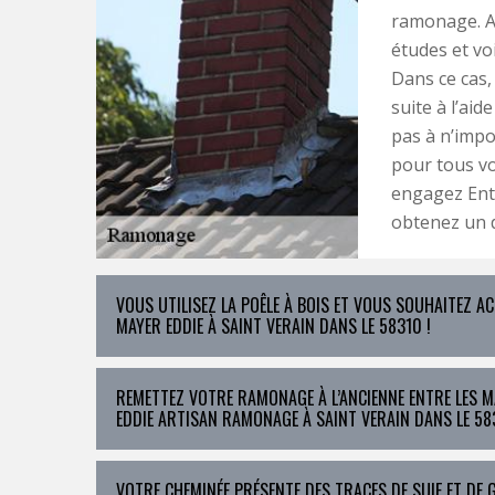
ramonage. Av
études et vo
Dans ce cas,
suite à l’aid
pas à n’impo
pour tous vo
engagez Entr
obtenez un d
VOUS UTILISEZ LA POÊLE À BOIS ET VOUS SOUHAITEZ 
MAYER EDDIE À SAINT VERAIN DANS LE 58310 !
REMETTEZ VOTRE RAMONAGE À L’ANCIENNE ENTRE LES 
EDDIE ARTISAN RAMONAGE À SAINT VERAIN DANS LE 583
VOTRE CHEMINÉE PRÉSENTE DES TRACES DE SUIE ET DE