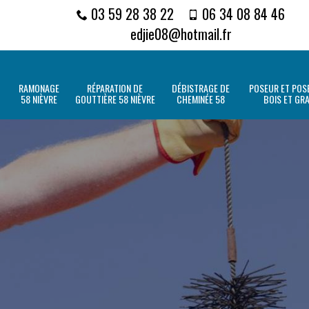
03 59 28 38 22
06 34 08 84 46
edjie08@hotmail.fr
RAMONAGE
RÉPARATION DE
DÉBISTRAGE DE
POSEUR ET POSE
58 NIÈVRE
GOUTTIÈRE 58 NIÈVRE
CHEMINÉE 58
BOIS ET GR