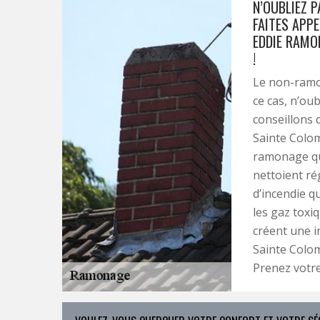
N’OUBLIEZ P
FAITES APP
EDDIE RAMO
!
Le non-ramo
ce cas, n’ou
conseillons 
Sainte Colom
ramonage qui
nettoient ré
d’incendie q
les gaz toxi
créent une i
Sainte Colom
Prenez votre