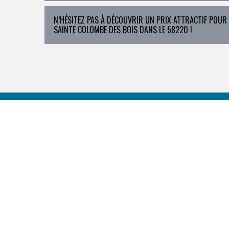
N’HÉSITEZ PAS À DÉCOUVRIR UN PRIX ATTRACTIF POUR
SAINTE COLOMBE DES BOIS DANS LE 58220 !