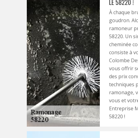
LE 58220 !
À chaque bru
goudron. Alo
ramoneur pr
58220. Un si
cheminée con
consiste à v
Colombe Des 
vous offrir 
des prix con
techniques p
ramonage, vo
vous et votre
Entreprise M
58220 !