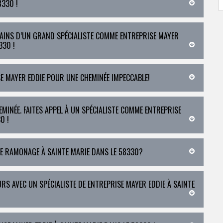
8330 !
MAINS D’UN GRAND SPÉCIALISTE COMME ENTREPRISE MAYER
330 !
E MAYER EDDIE POUR UNE CHEMINÉE IMPECCABLE!
EMINÉE. FAITES APPEL À UN SPÉCIALISTE COMME ENTREPRISE
0 !
DE RAMONAGE À SAINTE MARIE DANS LE 58330?
S AVEC UN SPÉCIALISTE DE ENTREPRISE MAYER EDDIE À SAINTE