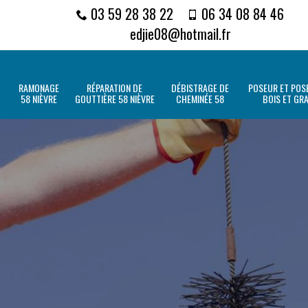
03 59 28 38 22
06 34 08 84 46
edjie08@hotmail.fr
RAMONAGE
RÉPARATION DE
DÉBISTRAGE DE
POSEUR ET POSE
58 NIÈVRE
GOUTTIÈRE 58 NIÈVRE
CHEMINÉE 58
BOIS ET GR