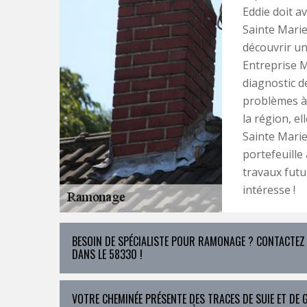
Eddie doit a
Sainte Marie
découvrir un 
Entreprise 
diagnostic d
problèmes à 
la région, el
Sainte Marie
portefeuille
travaux futu
intéresse !
BESOIN DE SPÉCIALISTE POUR RAMONAGE ? CONTACTEZ
DANS LE 58330 !
VOTRE CHEMINÉE PRÉSENTE DES TRACES DE SUIE ET DE