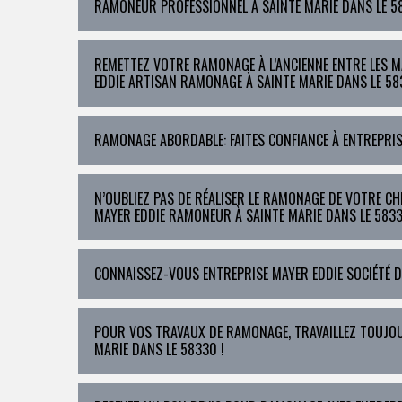
RAMONEUR PROFESSIONNEL À SAINTE MARIE DANS LE 5
REMETTEZ VOTRE RAMONAGE À L’ANCIENNE ENTRE LES 
EDDIE ARTISAN RAMONAGE À SAINTE MARIE DANS LE 58
RAMONAGE ABORDABLE: FAITES CONFIANCE À ENTREPRIS
N’OUBLIEZ PAS DE RÉALISER LE RAMONAGE DE VOTRE CH
MAYER EDDIE RAMONEUR À SAINTE MARIE DANS LE 5833
CONNAISSEZ-VOUS ENTREPRISE MAYER EDDIE SOCIÉTÉ 
POUR VOS TRAVAUX DE RAMONAGE, TRAVAILLEZ TOUJOUR
MARIE DANS LE 58330 !