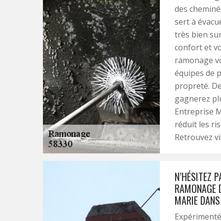
des cheminée
sert à évacue
très bien sur
confort et v
ramonage vou
équipes de p
propreté. De
gagnerez plu
Entreprise 
réduit les ri
Retrouvez vit
N’HÉSITEZ 
RAMONAGE D
MARIE DANS 
Expérimenté