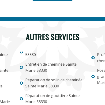
AUTRES SERVICES
inte
58330
Prof
chem
Entretien de cheminée Sainte
ainte
Marie 58330
Pose
gran
Réparation de solin de cheminée
Mari
te
Sainte Marie 58330
Réparation de gouttière Sainte
 Marie
Marie 58330