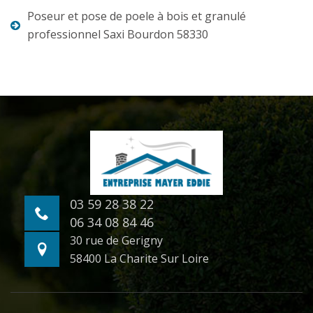
Poseur et pose de poele à bois et granulé
professionnel Saxi Bourdon 58330
03 59 28 38 22
06 34 08 84 46
30 rue de Gerigny
58400 La Charite Sur Loire