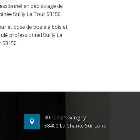
essionnel en débistrage de
inée Suilly La Tour 58150
ur et pose de poele à bois et
ulé professionnel Suilly La
r 58150
30 rue de Gerigny
58400 La Charite Sur Loire