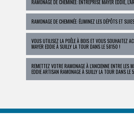
RAMONAGE DE CHEMINÉE: ENTREPRISE MAYER EDDIE, L’A
RAMONAGE DE CHEMINÉE: ÉLIMINEZ LES DÉPÔTS ET SUIE
VOUS UTILISEZ LA POÊLE À BOIS ET VOUS SOUHAITEZ 
MAYER EDDIE À SUILLY LA TOUR DANS LE 58150 !
REMETTEZ VOTRE RAMONAGE À L’ANCIENNE ENTRE LES 
EDDIE ARTISAN RAMONAGE À SUILLY LA TOUR DANS LE 5