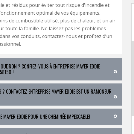
ie et résidus pour éviter tout risque d'incendie et
 fonctionnement optimal de vos équipements.
ins de combustible utilisé, plus de chaleur, et un air
ur toute la famille. Ne laissez pas les problèmes
dans vos conduits, contactez-nous et profitez d’un
essionnel.
 GOUDRON ? CONFIEZ-VOUS À ENTREPRISE MAYER EDDIE
58150 !
S ? CONTACTEZ ENTREPRISE MAYER EDDIE EST UN RAMONEUR
E MAYER EDDIE POUR UNE CHEMINÉE IMPECCABLE!