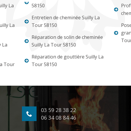
lly La
58150
Prof
chem
Entretien de cheminée Suilly La
illy La
Tour 58150
Pose
gran
Réparation de solin de cheminée
Tou
y La
Suilly La Tour 58150
Réparation de gouttière Suilly La
La Tour
Tour 58150
03 59 28 38 22
06 34 08 84 46