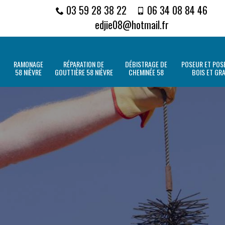
03 59 28 38 22
06 34 08 84 46
edjie08@hotmail.fr
RAMONAGE
RÉPARATION DE
DÉBISTRAGE DE
POSEUR ET POSE
58 NIÈVRE
GOUTTIÈRE 58 NIÈVRE
CHEMINÉE 58
BOIS ET GR