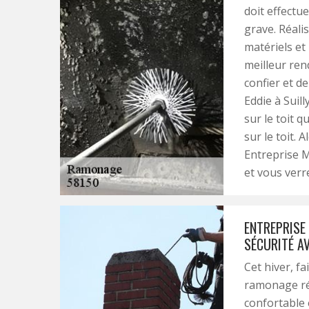
doit effectu
grave. Réali
matériels et
meilleur ren
confier et de
Eddie à Suil
sur le toit q
sur le toit.
Entreprise M
et vous verre
ENTREPRISE
SÉCURITÉ A
Cet hiver, fa
ramonage rég
confortable 