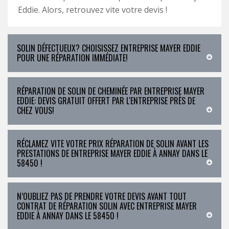
Eddie. Alors, retrouvez vite votre devis !
SOLIN DÉFECTUEUX? CHOISISSEZ ENTREPRISE MAYER EDDIE
POUR UNE RÉPARATION IMMÉDIATE!
RÉPARATION DE SOLIN DE CHEMINÉE PAR ENTREPRISE MAYER
EDDIE: DEVIS GRATUIT OFFERT PAR L'ENTREPRISE PRÈS DE
CHEZ VOUS!
RÉCLAMEZ VITE VOTRE PRIX RÉPARATION DE SOLIN AVANT LES
PRESTATIONS DE ENTREPRISE MAYER EDDIE À ANNAY DANS LE
58450 !
N’OUBLIEZ PAS DE PRENDRE VOTRE DEVIS AVANT TOUT
CONTRAT DE RÉPARATION SOLIN AVEC ENTREPRISE MAYER
EDDIE À ANNAY DANS LE 58450 !