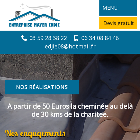
MENU
Devis gratuit
03 59 28 38 22
06 34 08 84 46
edjie08@hotmail.fr
NOS RÉALISATIONS
A partir de 50 Euros la cheminée au delà
de 30 kms de la charitee.
Nos engagements