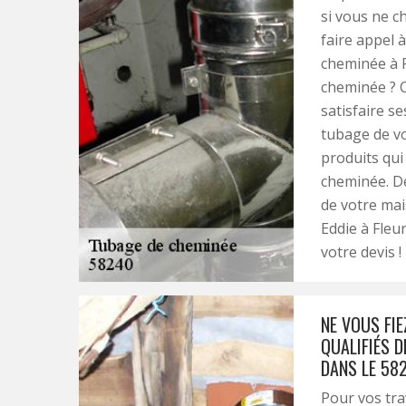
si vous ne c
faire appel 
cheminée à F
cheminée ? C
satisfaire se
tubage de vo
produits qui
cheminée. De
de votre mai
Eddie à Fleu
votre devis !
NE VOUS FIE
QUALIFIÉS D
DANS LE 58
Pour vos tra