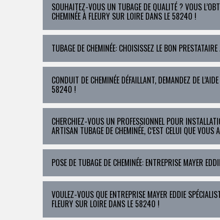
SOUHAITEZ-VOUS UN TUBAGE DE QUALITÉ ? VOUS L’OBT
CHEMINÉE À FLEURY SUR LOIRE DANS LE 58240 !
TUBAGE DE CHEMINÉE: CHOISISSEZ LE BON PRESTATAIRE 
CONDUIT DE CHEMINÉE DÉFAILLANT, DEMANDEZ DE L’AIDE
58240 !
CHERCHIEZ-VOUS UN PROFESSIONNEL POUR INSTALLATIO
ARTISAN TUBAGE DE CHEMINÉE, C’EST CELUI QUE VOUS 
POSE DE TUBAGE DE CHEMINÉE: ENTREPRISE MAYER EDDI
VOULEZ-VOUS QUE ENTREPRISE MAYER EDDIE SPÉCIALIST
FLEURY SUR LOIRE DANS LE 58240 !