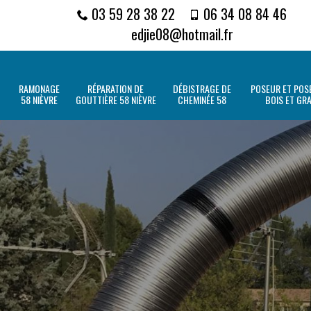
03 59 28 38 22
06 34 08 84 46
edjie08@hotmail.fr
RAMONAGE
RÉPARATION DE
DÉBISTRAGE DE
POSEUR ET POSE
58 NIÈVRE
GOUTTIÈRE 58 NIÈVRE
CHEMINÉE 58
BOIS ET GR