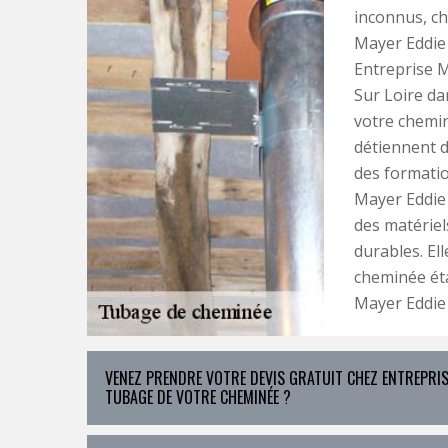
inconnus, ch
Mayer Eddie 
Entreprise M
Sur Loire da
votre chemin
détiennent d
des formatio
Mayer Eddie 
des matériel
durables. El
cheminée éta
Mayer Eddie 
VENEZ PRENDRE VOTRE DEVIS GRATUIT CHEZ ENTREPRIS
TUBAGE DE VOTRE CHEMINÉE ?