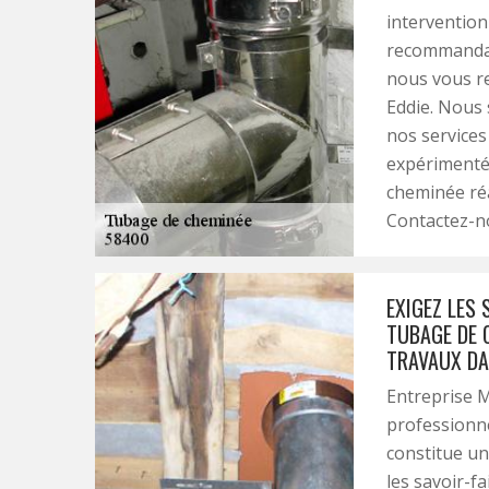
intervention
recommandat
nous vous r
Eddie. Nous 
nos services
expérimentés
cheminée réa
Contactez-n
EXIGEZ LES 
TUBAGE DE 
TRAVAUX DA
Entreprise M
professionne
constitue un 
les savoir-f