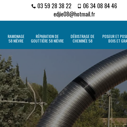
03 59 28 38 22
06 34 08 84 46
edjie08@hotmail.fr
RAMONAGE
RÉPARATION DE
DÉBISTRAGE DE
POSEUR ET POSE
58 NIÈVRE
GOUTTIÈRE 58 NIÈVRE
CHEMINÉE 58
BOIS ET GR