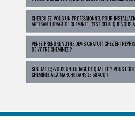
CHERCHIEZ-VOUS UN PROFESSIONNEL POUR INSTALLATIO
ARTISAN TUBAGE DE CHEMINÉE, C’EST CELUI QUE VOUS 
VENEZ PRENDRE VOTRE DEVIS GRATUIT CHEZ ENTREPRIS
DE VOTRE CHEMINÉE ?
SOUHAITEZ-VOUS UN TUBAGE DE QUALITÉ ? VOUS L’OBT
CHEMINÉE À LA MARCHE DANS LE 58400 !