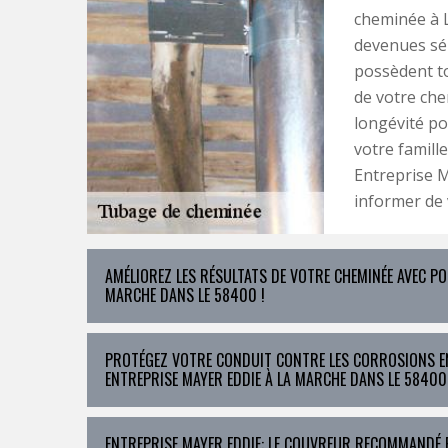
cheminée à L
devenues sér
possèdent to
de votre che
longévité po
votre famille
Entreprise 
informer de v
AMÉLIOREZ LES RÉSULTATS DE VOTRE CHEMINÉE AVEC PO
MARCHE DANS LE 58400 !
PROTÉGEZ VOTRE CONDUIT CONTRE LES CORROSIONS EN
ENTREPRISE MAYER EDDIE À LA MARCHE DANS LE 58400 
ENTREPRISE MAYER EDDIE: LE COUVREUR RECOMMANDÉ P