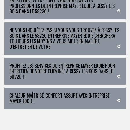
ENTRETENEZ VOTRE POÊLE À GRANULÉ AVEC LES
PROFESSIONNELS DE ENTREPRISE MAYER EDDIE À CESSY LES
BOIS DANS LE 58220 !
NE VOUS INQUIÉTEZ PAS SI VOUS VOUS TROUVEZ À CESSY LES
BOIS DANS LE 58220 ENTREPRISE MAYER EDDIE CHERCHERA
TOUJOURS LES MOYENS À VOUS AIDER EN MATIÈRE
D’ENTRETIEN DE VOTRE
PROFITEZ LES SERVICES DU ENTREPRISE MAYER EDDIE POUR
ENTRETIEN DE VOTRE CHEMINÉE À CESSY LES BOIS DANS LE
58220 !
CHALEUR MAÎTRISÉ, CONFORT ASSURÉ AVEC ENTREPRISE
MAYER EDDIE!