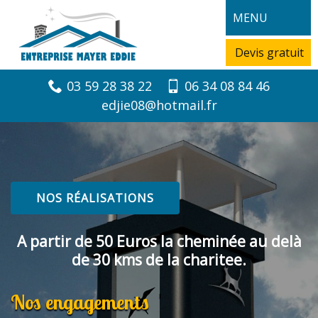
MENU
Devis gratuit
03 59 28 38 22
06 34 08 84 46
edjie08@hotmail.fr
NOS RÉALISATIONS
A partir de 50 Euros la cheminée au delà
de 30 kms de la charitee.
Nos engagements